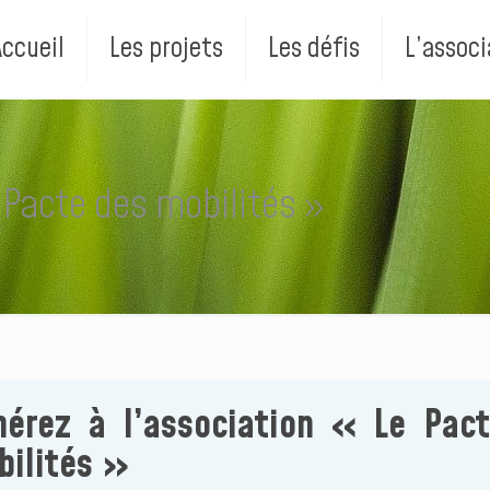
Accueil
Les projets
Les défis
L’associ
e Pacte des mobilités »
hérez à l’association « Le Pac
bilités »