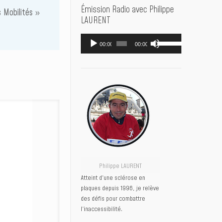
Émission Radio avec Philippe
s Mobilités »
LAURENT
Lecteur
Utilisez
00:00
00:00
audio
les
flèches
haut/bas
pour
augmenter
ou
diminuer
le
volume.
Philippe LAURENT
Atteint d’une sclérose en
plaques depuis 1996, je relève
des défis pour combattre
l’inaccessibilité.