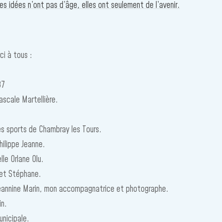
es idées n’ont pas d’âge, elles ont seulement de l’avenir.
ci à tous :
37
scale Martellière.
es sports de Chambray les Tours.
hilippe Jeanne.
le Orlane Olu.
 et Stéphane.
annine Marin, mon accompagnatrice et photographe.
in.
unicipale.