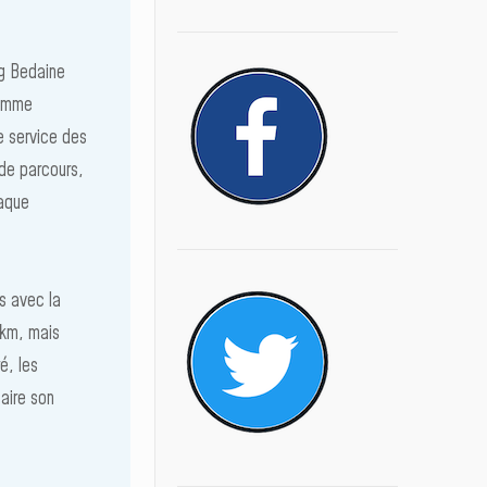
ig Bedaine
comme
e service des
 de parcours,
haque
s avec la
 km, mais
é, les
aire son