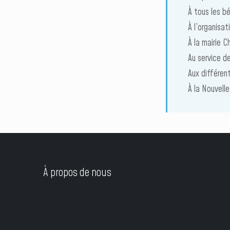
À tous les bé
À l’organisat
À la mairie 
Au service d
Aux différen
À la Nouvell
À propos de nous