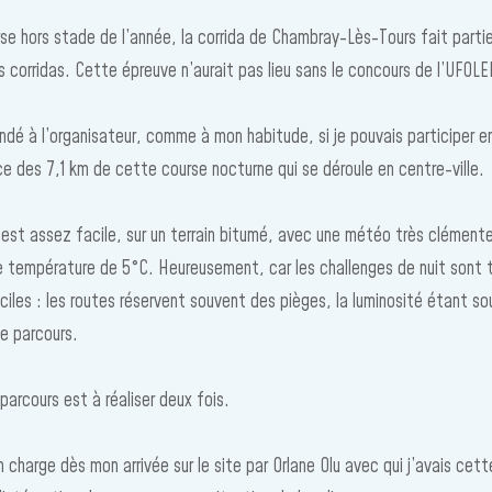
rse hors stade de l’année, la corrida de Chambray-Lès-Tours fait parti
s corridas. Cette épreuve n’aurait pas lieu sans le concours de l’UFOLE
ndé à l’organisateur, comme à mon habitude, si je pouvais participer 
ce des 7,1 km de cette course nocturne qui se déroule en centre-ville.
 est assez facile, sur un terrain bitumé, avec une météo très clémente 
e température de 5°C. Heureusement, car les challenges de nuit sont t
iciles : les routes réservent souvent des pièges, la luminosité étant s
le parcours.
 parcours est à réaliser deux fois.
en charge dès mon arrivée sur le site par Orlane Olu avec qui j’avais cet