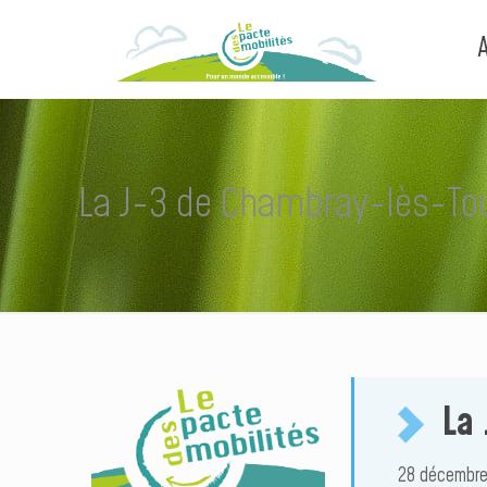
La J-3 de Chambray-lès-To
La
28 décembre