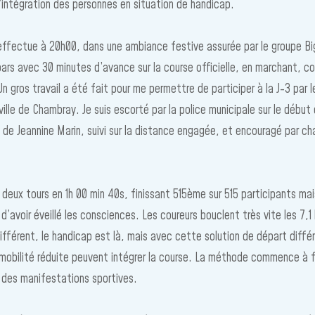
 l’intégration des personnes en situation de handicap.
effectue à 20h00, dans une ambiance festive assurée par le groupe B
pars avec 30 minutes d’avance sur la course officielle, en marchant, 
n gros travail a été fait pour me permettre de participer à la J-3 par l
ville de Chambray. Je suis escorté par la police municipale sur le début
e Jeannine Marin, suivi sur la distance engagée, et encouragé par c
 deux tours en 1h 00 min 40s, finissant 515ème sur 515 participants mai
d’avoir éveillé les consciences. Les coureurs bouclent très vite les 7,1
différent, le handicap est là, mais avec cette solution de départ différ
mobilité réduite peuvent intégrer la course. La méthode commence à f
l des manifestations sportives.