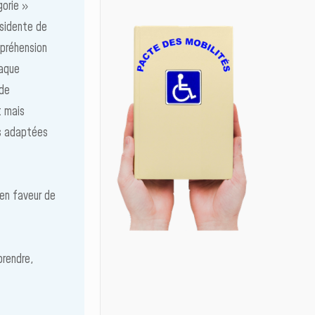
gorie »
ésidente de
mpréhension
haque
 de
t mais
es adaptées
 en faveur de
prendre,