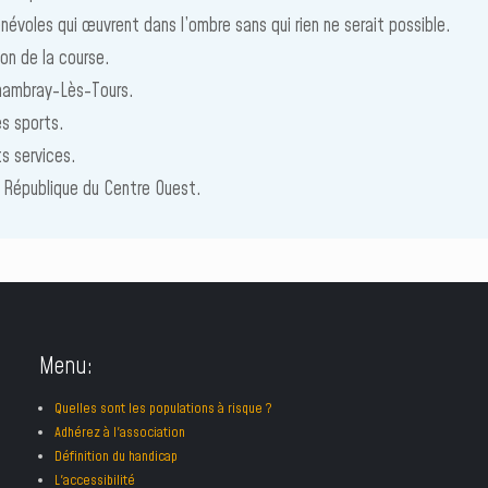
névoles qui œuvrent dans l’ombre sans qui rien ne serait possible.
ion de la course.
Chambray-Lès-Tours.
es sports.
ts services.
e République du Centre Ouest.
Menu:
Quelles sont les populations à risque ?
Adhérez à l'association
Définition du handicap
L'accessibilité