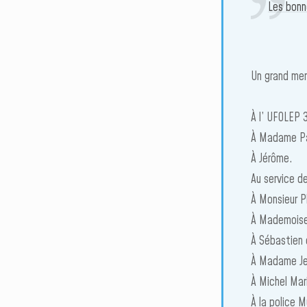
Les bonn
Un grand mer
À l’ UFOLEP 
À Madame Pa
À Jérôme.
Au service d
À Monsieur P
À Mademoisel
À Sébastien
À Madame Je
À Michel Mar
À la police M