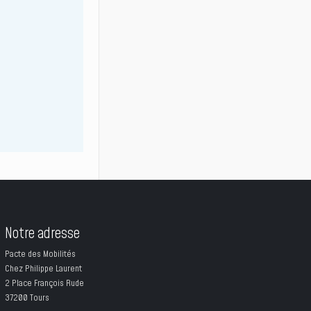
Notre adresse
Pacte des Mobilités
Chez Philippe Laurent
2 Place François Rude
37200 Tours