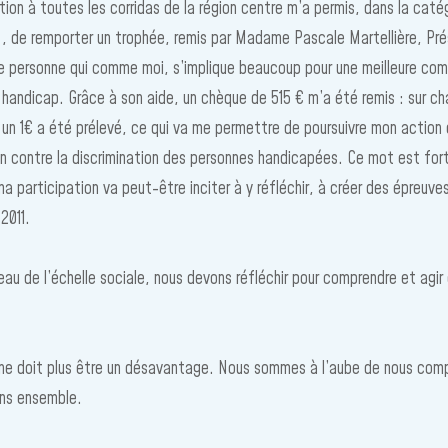
tion à toutes les corridas de la région centre m’a permis, dans la caté
 , de remporter un trophée, remis par Madame Pascale Martellière, Pr
e personne qui comme moi, s’implique beaucoup pour une meilleure co
handicap. Grâce à son aide, un chèque de 515 € m’a été remis : sur c
n 1€ a été prélevé, ce qui va me permettre de poursuivre mon action
ion contre la discrimination des personnes handicapées. Ce mot est for
ma participation va peut-être inciter à y réfléchir, à créer des épreuv
2011.
eau de l’échelle sociale, nous devons réfléchir pour comprendre et agir
ne doit plus être un désavantage. Nous sommes à l’aube de nous com
ns ensemble.