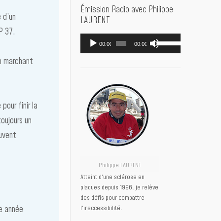
Émission Radio avec Philippe
e d’un
LAURENT
P 37.
Lecteur
Utilisez
00:00
00:00
audio
les
flèches
en marchant
haut/bas
pour
augmenter
ou
pour finir la
diminuer
oujours un
le
volume.
ouvent
Philippe LAURENT
Atteint d’une sclérose en
plaques depuis 1996, je relève
des défis pour combattre
te année
l’inaccessibilité.